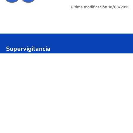
Última modificación 18/08/2021
Control de audio
Supervigilancia
Sede Principal: Cl 24 A No 59-42 Trr-4 P 3 SALITRE
Sede Administrativa / Oficina de atención al
Usuario: Avenida Calle 26 # 57-41 Torre 8, piso 11
Centro Empresarial Sarmiento Angulo
Código postal: 111321
Horario de atención: Lunes a viernes
08:00 a.m. - 05:00 p.m.
@Abordo_Supervig
@Supervigilancia
@Supervigilancia