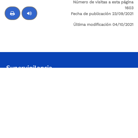
Número de visitas a esta página
1603
Fecha de publicación 23/09/2021
Última modificación 04/10/2021
Control de audio
Supervigilancia
Sede Principal: Cl 24 A No 59-42 Trr-4 P 3 SALITRE
Sede Administrativa / Oficina de atención al
Usuario: Avenida Calle 26 # 57-41 Torre 8, piso 11
Centro Empresarial Sarmiento Angulo
Código postal: 111321
Horario de atención: Lunes a viernes
08:00 a.m. - 05:00 p.m.
@Abordo_Supervig