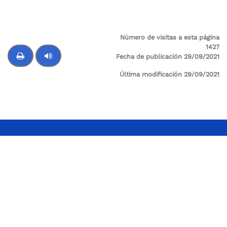
Número de visitas a esta página
1427
Fecha de publicación 29/09/2021
Última modificación 29/09/2021
Control de audio
Supervigilancia
Sede Principal: Cl 24 A No 59-42 Trr-4 P 3 SALITRE
Sede Administrativa / Oficina de atención al
Usuario: Avenida Calle 26 # 57-41 Torre 8, piso 11
Centro Empresarial Sarmiento Angulo
Código postal: 111321
Horario de atención: Lunes a viernes