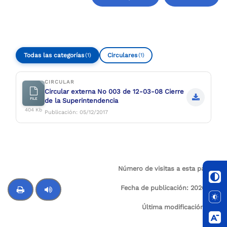
Compartir
Buscar
Todas las categorías
Circulares
(1)
(1)
CIRCULAR
Circular externa No 003 de 12-03-08 Cierre
FILE
de la Superintendencia
404 Kb
Publicación: 05/12/2017
Número de visitas a esta página:
38
Fecha de publicación:
2026-01-
03
Última modificación:
N/A
Control de audio