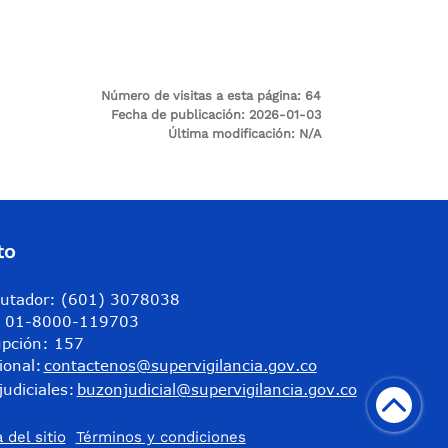
Número de visitas a esta página:
64
Fecha de publicación:
2026-01-03
Última modificación:
N/A
to
utador: (601) 3078038
a: 01-8000-119703
upción: 157
ional:
contactenos@supervigilancia.gov.co
judiciales:
buzonjudicial@supervigilancia.gov.co
 del sitio
Términos y condiciones