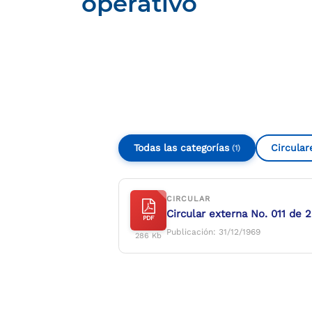
operativo
Compartir
Buscar
Todas las categorías
Circular
(1)
CIRCULAR
Circular externa No. 011 de 
PDF
Publicación: 31/12/1969
286 Kb