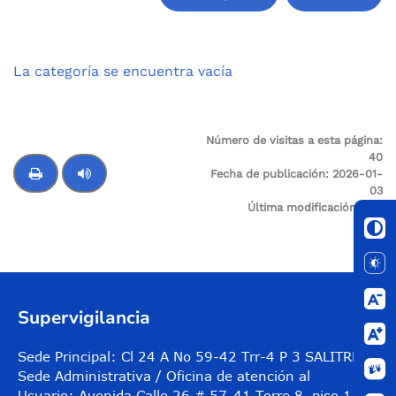
Compartir
Buscar
La categoría se encuentra vacía
Número de visitas a esta página:
40
Fecha de publicación:
2026-01-
03
Última modificación:
N/A
Control de audio
Supervigilancia
Sede Principal: Cl 24 A No 59-42 Trr-4 P 3 SALITRE
Sede Administrativa / Oficina de atención al
Usuario: Avenida Calle 26 # 57-41 Torre 8, piso 11