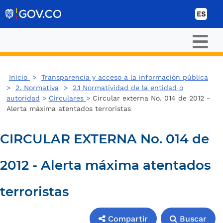
Ir al contenido
ES
Inicio
>
Transparencia y acceso a la información pública
>
2. Normativa
>
2.1 Normatividad de la entidad o
autoridad
>
Circulares
>
Circular externa No. 014 de 2012 -
Alerta máxima atentados terroristas
CIRCULAR EXTERNA No. 014 de
2012 - Alerta máxima atentados
terroristas
Compartir
Buscar