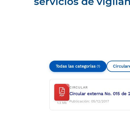
servicios de vigila
Compartir
Buscar
Todas las categorías
Circular
(1)
CIRCULAR
Circular externa No. 015 de 2
PDF
Publicación: 05/12/2017
1.3 Mb