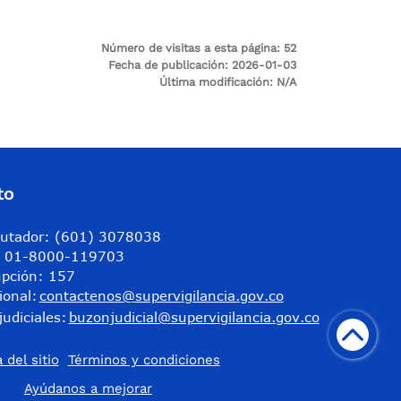
Número de visitas a esta página:
52
Fecha de publicación:
2026-01-03
Última modificación:
N/A
to
utador: (601) 3078038
a: 01-8000-119703
upción: 157
ional:
contactenos@supervigilancia.gov.co
judiciales:
buzonjudicial@supervigilancia.gov.co
 del sitio
Términos y condiciones
​Ayúdanos a mejorar