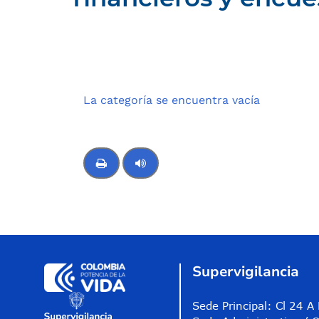
Compartir
Buscar
La categoría se encuentra vacía
Control de audio
Supervigilancia
Sede Principal: Cl 24 