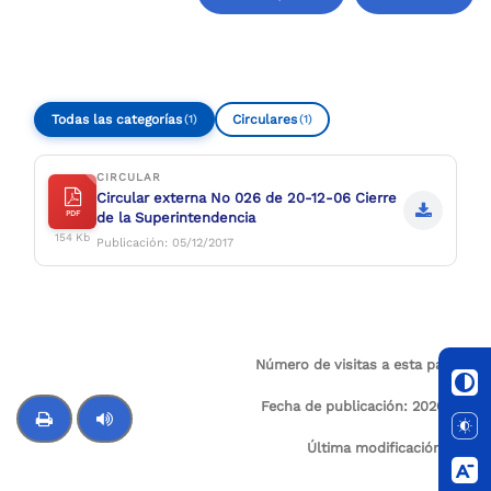
Compartir
Buscar
Todas las categorías
Circulares
(1)
(1)
CIRCULAR
Circular externa No 026 de 20-12-06 Cierre
PDF
de la Superintendencia
154 Kb
Publicación: 05/12/2017
Número de visitas a esta página:
6
Fecha de publicación:
2026-01-
03
Última modificación:
N/A
Control de audio