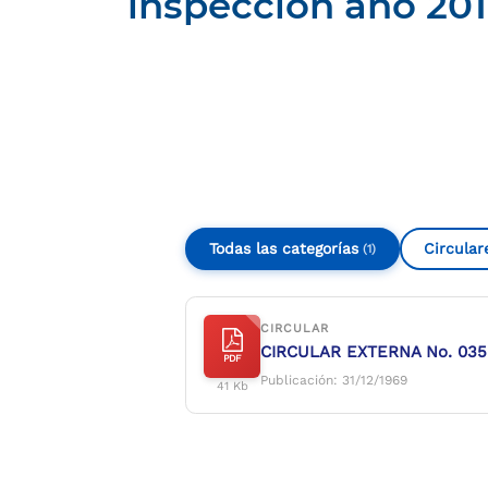
inspección año 20
Compartir
Buscar
Todas las categorías
Circular
(1)
CIRCULAR
CIRCULAR EXTERNA No. 035 de
PDF
Publicación: 31/12/1969
41 Kb