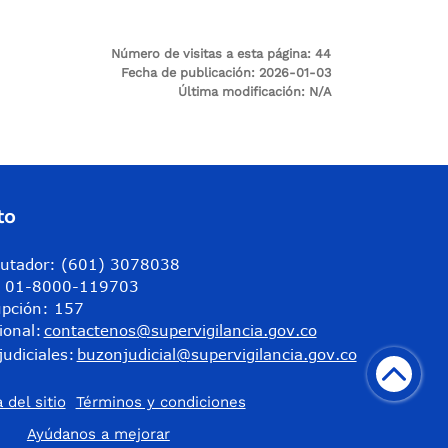
Número de visitas a esta página:
44
Fecha de publicación:
2026-01-03
Última modificación:
N/A
to
utador: (601) 3078038
a: 01-8000-119703
upción: 157
ional:
contactenos@supervigilancia.gov.co
judiciales:
buzonjudicial@supervigilancia.gov.co
 del sitio
Términos y condiciones
​Ayúdanos a mejorar