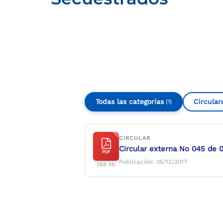
Compartir
Buscar
Todas las categorías
Circular
(1)
CIRCULAR
Circular externa No 045 de 
PDF
Publicación: 05/12/2017
268 Kb