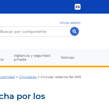
ES
Inicia sesión
Vigilancia y seguridad
Noticias
cia
privada
autoridad
>
Circulares
> Circular externa No 045
ha por los