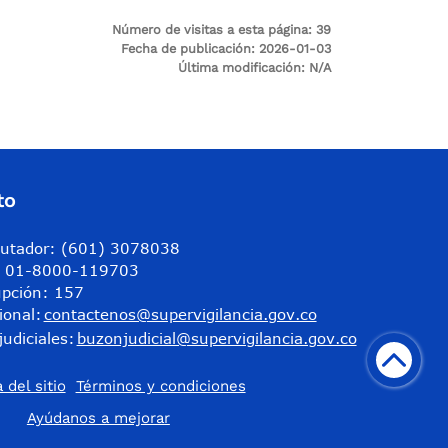
Número de visitas a esta página:
39
Fecha de publicación:
2026-01-03
Última modificación:
N/A
to
utador: (601) 3078038
a: 01-8000-119703
upción: 157
ional:
contactenos@supervigilancia.gov.co
judiciales:
buzonjudicial@supervigilancia.gov.co
 del sitio
Términos y condiciones
​Ayúdanos a mejorar