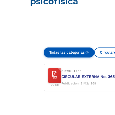
psicofísica
Compartir
Buscar
Todas las categorías
Circular
(1)
CIRCULARES
CIRCULAR EXTERNA No. 365 de
PDF
Publicación: 31/12/1969
70 Kb