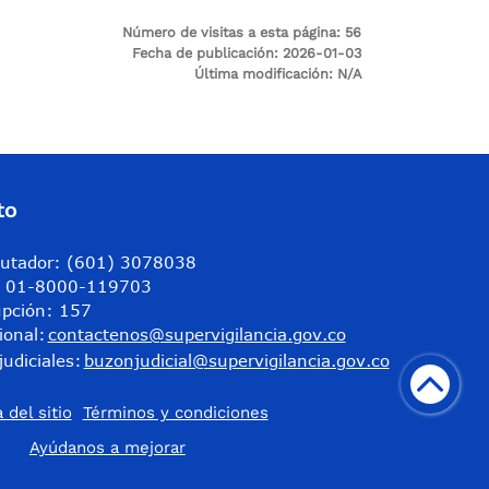
Número de visitas a esta página:
56
Fecha de publicación:
2026-01-03
Última modificación:
N/A
to
utador: (601) 3078038
a: 01-8000-119703
upción: 157
ional:
contactenos@supervigilancia.gov.co
judiciales:
buzonjudicial@supervigilancia.gov.co
 del sitio
Términos y condiciones
​Ayúdanos a mejorar