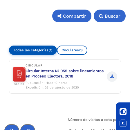
Compartir
Buscar
Compartir
Buscar
Todas las categorías
Circulares
(1)
(1)
CIRCULAR
Circular Interna Nº 055 sobre lineamientos
en Proceso Electoral 2018
PDF
Publicación: Hace 10 horas
654 Kb
Expedición: 26 de agosto de 2020
Número de visitas a esta página:
59