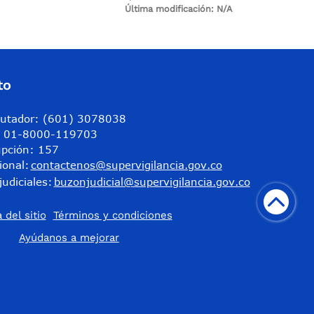
Última modificación:
N/A
to
utador: (601) 3078038
a: 01-8000-119703
upción: 157
ional:
contactenos@supervigilancia.gov.co
judiciales:
buzonjudicial@supervigilancia.gov.co
 del sitio
Términos y condiciones
​Ayúdanos a mejorar