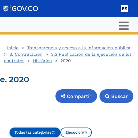
Ir al contenido
ES
Inicio
>
Transparencia y acceso a la información pública
>
3. Contratación
>
3.3 Publicación de la ejecución de los
contratos
>
Histórico
>
2020
e. 2020
Compartir
Buscar
Compartir
Buscar
Todas las categorías
Ejecucion
(1)
(1)