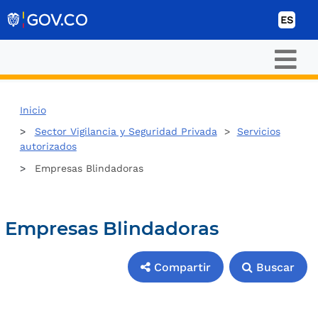
Ir al contenido
ES
Inicio
Sector Vigilancia y Seguridad Privada
>
Servicios
autorizados
Empresas Blindadoras
Empresas Blindadoras
Compartir
Buscar
Compartir
Buscar