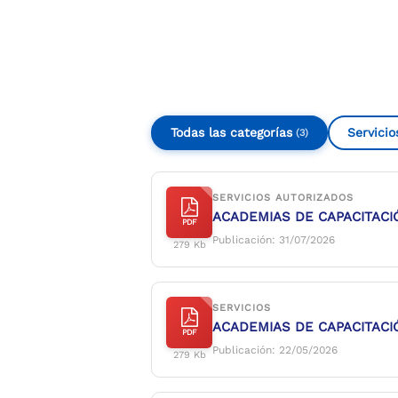
Compartir
Buscar
Todas las categorías
Servicio
(3)
SERVICIOS AUTORIZADOS
ACADEMIAS DE CAPACITACIO
PDF
Publicación: 31/07/2026
279 Kb
SERVICIOS
ACADEMIAS DE CAPACITACIO
PDF
Publicación: 22/05/2026
279 Kb