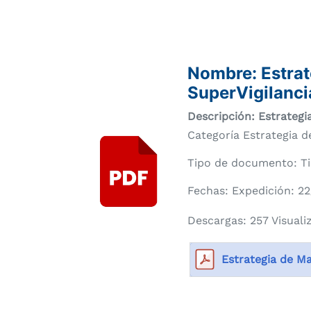
Compartir
Buscar
Nombre: Estrat
SuperVigilanci
Descripción: Estrategi
Categoría Estrategia d
Tipo de documento: Ti
Fechas: Expedición: 2
Descargas: 257 Visuali
Estrategia de Ma