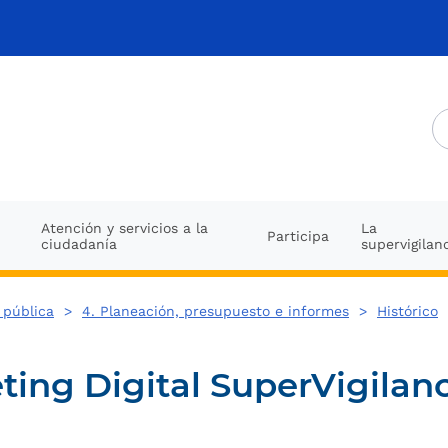
Atención y servicios a la
La
Participa
ciudadanía
supervigilan
 pública
>
4. Planeación, presupuesto e informes
>
Histórico
ting Digital SuperVigilan