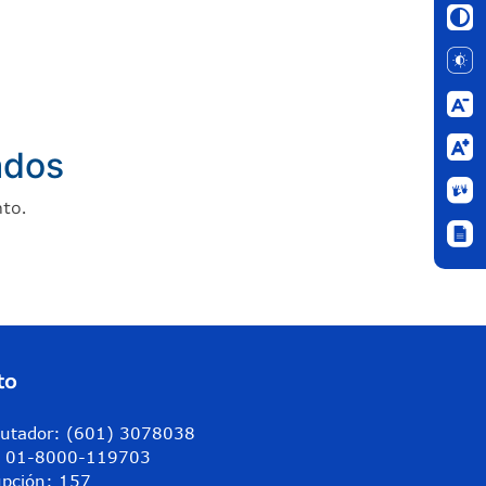
ados
to.
to
utador: (601) 3078038
a: 01-8000-119703
upción: 157