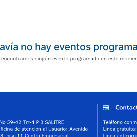
avía no hay eventos program
 encontramos ningún evento programado en este momen
Contac
A No 59-42 Trr-4 P 3 SALITRE
Teléfono conm
ficina de atención al Usuario: Avenida
Línea gratuit
8, piso 11 Centro Empresarial
Línea anticorr