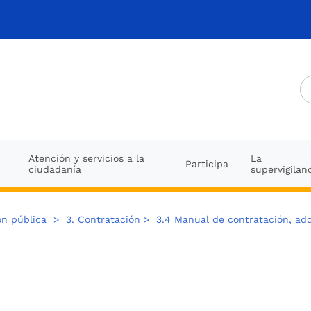
Atención y servicios a la
La
Participa
ciudadanía
supervigilan
ón pública
>
3. Contratación
>
3.4 Manual de contratación, adq