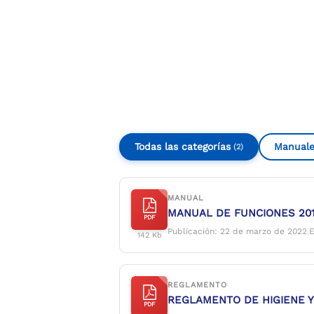
Compartir
Buscar
Todas las categorías
Manuale
(2)
MANUAL
MANUAL DE FUNCIONES 2019
PDF
Publicación: 22 de marzo de 2022
|
E
142 Kb
REGLAMENTO
REGLAMENTO DE HIGIENE Y
PDF