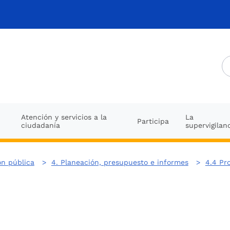
Atención y servicios a la
La
Participa
ciudadanía
supervigilan
ón pública
>
4. Planeación, presupuesto e informes
>
4.4 Pr