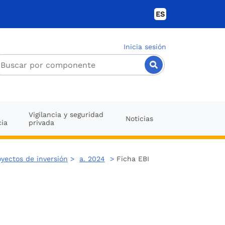
ES
Inicia sesión
Vigilancia y seguridad
Noticias
cia
privada
oyectos de inversión
>
a. 2024
>
Ficha EBI