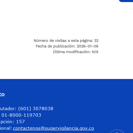
Número de visitas a esta página:
32
Fecha de publicación:
2026-01-08
Última modificación:
N/A
to
utador: (601) 3078038
a: 01-8000-119703
upción: 157
ional:
contactenos@supervigilancia.gov.co