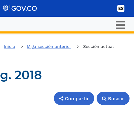
Ir al contenido
ES
Inicio
Miga sección anterior
Sección actual
g. 2018
Compartir
Buscar
Compartir
Buscar