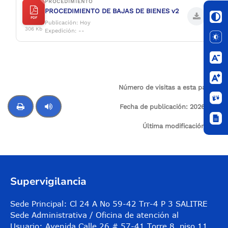
PROCEDIMIENTO
PROCEDIMIENTO DE BAJAS DE BIENES v2
PDF
Publicación: Hoy
306 Kb
Expedición: --
Número de visitas a esta página:
9
Fecha de publicación:
2026-06-
16
Última modificación:
N/A
Control de audio
Supervigilancia
Sede Principal: Cl 24 A No 59-42 Trr-4 P 3 SALITRE
Sede Administrativa / Oficina de atención al
Usuario: Avenida Calle 26 # 57-41 Torre 8, piso 11