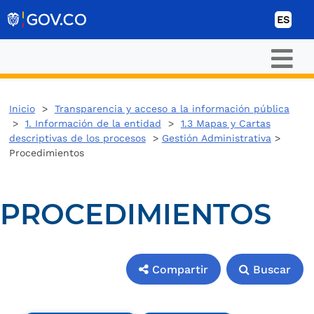
Ir al contenido
ES
Inicio
>
Transparencia y acceso a la información pública
>
1. Información de la entidad
>
1.3 Mapas y Cartas
descriptivas de los procesos
>
Gestión Administrativa
>
Procedimientos
PROCEDIMIENTOS
Compartir
Buscar
Compartir
Buscar