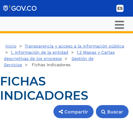
Ir al contenido
ES
Inicio
>
Transparencia y acceso a la información pública
>
1. Información de la entidad
>
1.3 Mapas y Cartas
descriptivas de los procesos
>
Gestión de
Servicios
> Fichas Indicadores
FICHAS
INDICADORES
Compartir
Buscar
Compartir
Buscar