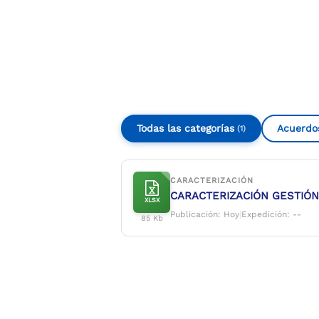
Compartir
Buscar
Todas las categorías
Acuerdo
(1)
CARACTERIZACIÓN
CARACTERIZACIÓN GESTIÓN
XLSX
Publicación: Hoy
|
Expedición: --
85 Kb