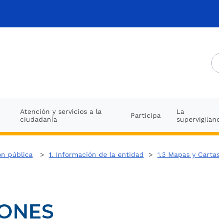
Atención y servicios a la
La
Participa
ciudadanía
supervigilan
ón pública
>
1. Información de la entidad
>
1.3 Mapas y Cartas
IONES