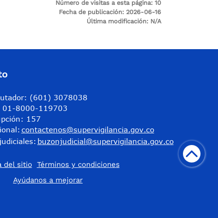
Número de visitas a esta página:
10
Fecha de publicación:
2026-06-16
Última modificación:
N/A
to
utador: (601) 3078038
a: 01-8000-119703
upción: 157
ional:
contactenos@supervigilancia.gov.co
judiciales:
buzonjudicial@supervigilancia.gov.co
 del sitio
Términos y condiciones
​Ayúdanos a mejorar