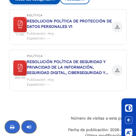
POLÍTICA
RESOLUCION POLÍTICA DE PROTECCIÓN DE
DATOS PERSONALES V1
PDF
Publicación: Hoy
1.1 Mb
Expedición: --
POLÍTICA
RESOLUCIÓN POLÍTICA DE SEGURIDAD Y
PRIVACIDAD DE LA INFORMACIÓN,
PDF
SEGURIDAD DIGITAL, CIBERSEGURIDAD Y
CONTINUIDAD DE LA OPERACIÓN V2
945 Kb
Publicación: Hoy
Expedición: --
Número de visitas a esta página:
9
Fecha de publicación:
2026-06-17
Última modificación:
N/A