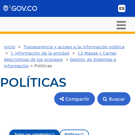
Ir al contenido
ES
Inicio
>
Transparencia y acceso a la información pública
>
1. Información de la entidad
>
1.3 Mapas y Cartas
descriptivas de los procesos
>
Gestión de Sistemas e
Información
> Políticas
POLÍTICAS
Compartir
Buscar
Compartir
Buscar
Todas las categorías
Políticas
(2)
(2)