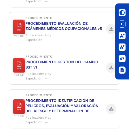
Expedición: --
PROCEDIMIENTO
PROCEDIMIENTO EVALUACIÓN DE
EXÁMENES MÉDICOS OCUPACIONALES v5
PDF
Publicación: Hoy
205 Kb
Expedición: --
PROCEDIMIENTO
PROCEDIMIENTO GESTION DEL CAMBIO
SST v1
PDF
Publicación: Hoy
138 Kb
Expedición: --
PROCEDIMIENTO
PROCEDIMIENTO IDENTIFICACIÓN DE
PELIGROS, EVALUACIÓN Y VALORACIÓN
PDF
DEL RIESGO Y DETERMINACIÓN DE
CONTROLES V3
197 Kb
Publicación: Hoy
Expedición: --