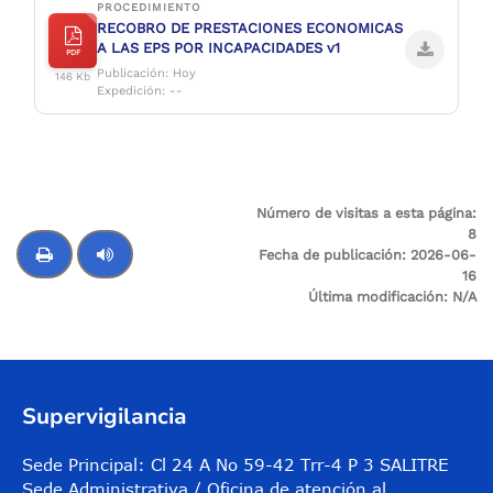
PROCEDIMIENTO
RECOBRO DE PRESTACIONES ECONOMICAS
A LAS EPS POR INCAPACIDADES v1
PDF
Publicación: Hoy
146 Kb
Expedición: --
Número de visitas a esta página:
8
Fecha de publicación:
2026-06-
16
Última modificación:
N/A
Control de audio
Supervigilancia
Sede Principal: Cl 24 A No 59-42 Trr-4 P 3 SALITRE
Sede Administrativa / Oficina de atención al