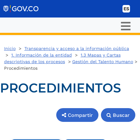
Ir al contenido
ES
Inicio
>
Transparencia y acceso a la información pública
>
1. Información de la entidad
>
1.3 Mapas y Cartas
descriptivas de los procesos
>
Gestión del Talento Humano
>
Procedimientos
PROCEDIMIENTOS
Compartir
Buscar
Compartir
Buscar