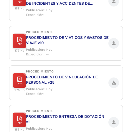
PDF
DE INCIDENTES Y ACCIDENTES DE
TRABAJO v5
158 Kb
Publicación: Hoy
Expedición: --
PROCEDIMIENTO
PROCEDIMIENTO DE VIATICOS Y GASTOS DE
VIAJE v10
PDF
Publicación: Hoy
177 Kb
Expedición: --
PROCEDIMIENTO
PROCEDIMIENTO DE VINCULACIÓN DE
PERSONAL v25
PDF
Publicación: Hoy
275 Kb
Expedición: --
PROCEDIMIENTO
PROCEDIMIENTO ENTREGA DE DOTACIÓN
v1
PDF
Publicación: Hoy
155 Kb