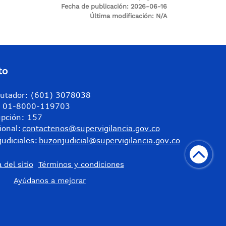
Fecha de publicación:
2026-06-16
Última modificación:
N/A
to
utador: (601) 3078038
a: 01-8000-119703
upción: 157
ional:
contactenos@supervigilancia.gov.co
judiciales:
buzonjudicial@supervigilancia.gov.co
 del sitio
Términos y condiciones
​Ayúdanos a mejorar