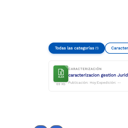
Compartir
Buscar
Todas las categorías
Caracter
(1)
CARACTERIZACIÓN
caracterizacion gestion Juri
XLSX
Publicación: Hoy
|
Expedición: --
69 Kb