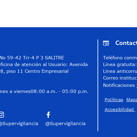
Contac
A No 59-42 Trr-4 P 3 SALITRE
Teléfono conm
ficina de atención al Usuario: Avenida
Línea gratuit
8, piso 11 Centro Empresarial
Línea anticorr
Correo instituc
Notificaciones 
nes a viernes
08:00 a.m. - 05:00 p.m.
Políticas
Mapa
Accesibilidad
@Supervigilancia
@Supervigilancia