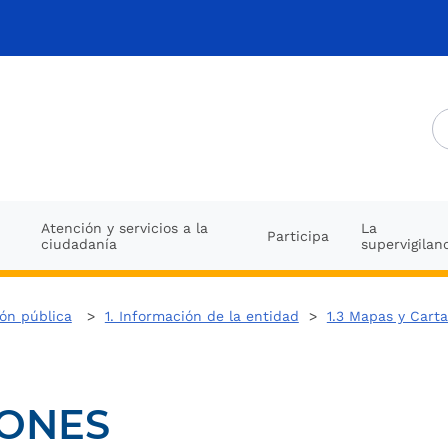
Atención y servicios a la
La
Participa
ciudadanía
supervigilan
ión pública
>
1. Información de la entidad
>
1.3 Mapas y Carta
IONES