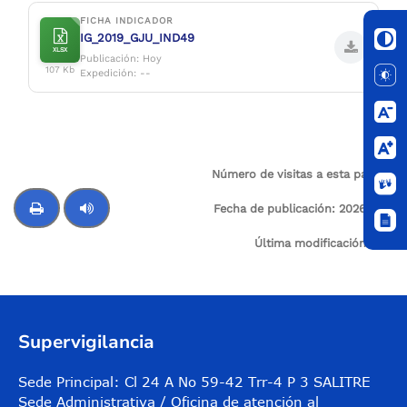
FICHA INDICADOR
IG_2019_GJU_IND49
XLSX
Publicación: Hoy
107 Kb
Expedición: --
Número de visitas a esta página:
8
Fecha de publicación:
2026-06-
16
Última modificación:
N/A
Control de audio
Supervigilancia
Sede Principal: Cl 24 A No 59-42 Trr-4 P 3 SALITRE
Sede Administrativa / Oficina de atención al