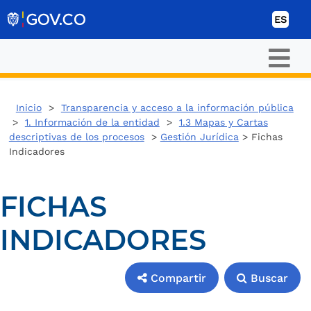
Ir al contenido
ES
Inicio
>
Transparencia y acceso a la información pública
>
1. Información de la entidad
>
1.3 Mapas y Cartas
descriptivas de los procesos
>
Gestión Jurídica
> Fichas
Indicadores
FICHAS
INDICADORES
Compartir
Buscar