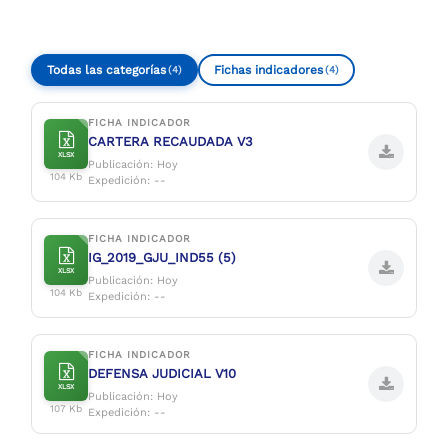
Compartir
Buscar
Todas las categorías
Fichas indicadores
(4)
(4)
FICHA INDICADOR
CARTERA RECAUDADA V3
XLSX
Publicación: Hoy
104 Kb
Expedición: --
FICHA INDICADOR
IG_2019_GJU_IND55 (5)
XLSX
Publicación: Hoy
104 Kb
Expedición: --
FICHA INDICADOR
DEFENSA JUDICIAL V10
XLSX
Publicación: Hoy
107 Kb
Expedición: --