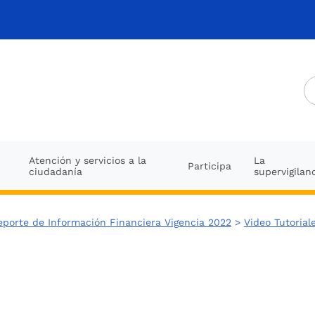
Atención y servicios a la
La
Participa
ciudadanía
supervigilan
eporte de Información Financiera Vigencia 2022
>
Video Tutorial