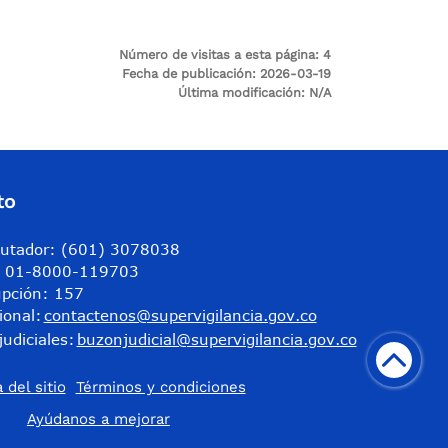
Número de visitas a esta página:
4
Fecha de publicación:
2026-03-19
Última modificación:
N/A
to
utador: (601) 3078038
a: 01-8000-119703
upción: 157
ional:
contactenos@supervigilancia.gov.co
judiciales:
buzonjudicial@supervigilancia.gov.co
 del sitio
Términos y condiciones
​Ayúdanos a mejorar