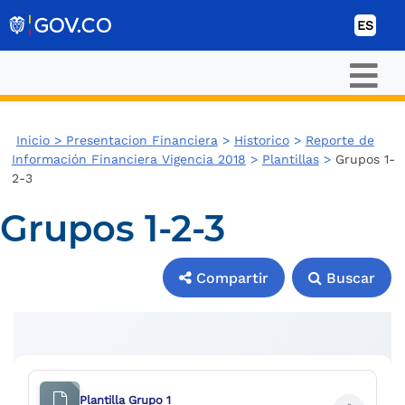
Ir al contenido
ES
Inicio >
Presentacion Financiera
>
Historico
>
Reporte de
Información Financiera Vigencia 2018
>
Plantillas
>
Grupos 1-
2-3
Grupos 1-2-3
Compartir
Buscar
Compartir
Buscar
Plantilla Grupo 1