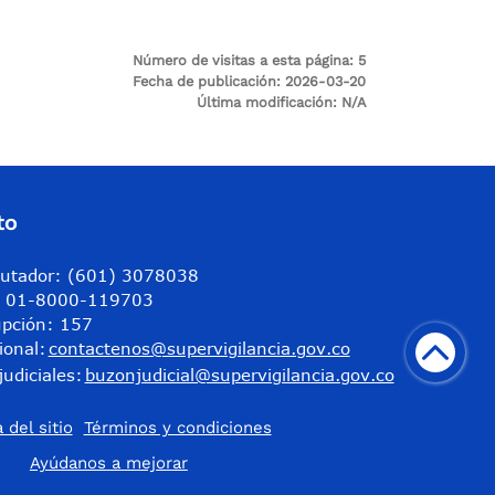
Número de visitas a esta página:
5
Fecha de publicación:
2026-03-20
Última modificación:
N/A
to
utador: (601) 3078038
a: 01-8000-119703
upción: 157
ional:
contactenos@supervigilancia.gov.co
judiciales:
buzonjudicial@supervigilancia.gov.co
 del sitio
Términos y condiciones
​Ayúdanos a mejorar