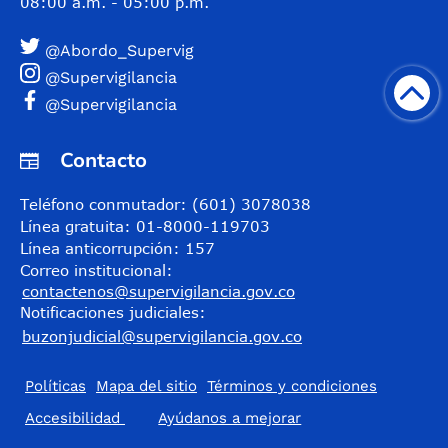
08:00 a.m. - 05:00 p.m.
@Abordo_Supervig
@Supervigilancia
@Supervigilancia
Contacto
Teléfono conmutador: (601) 3078038
Línea gratuita: 01-8000-119703
Línea anticorrupción: 157
Correo institucional:
contactenos@supervigilancia.gov.co
Notificaciones judiciales:
buzonjudicial@supervigilancia.gov.co
Políticas
Mapa del sitio
Términos y condiciones
Accesibilidad
​Ayúdanos a mejorar