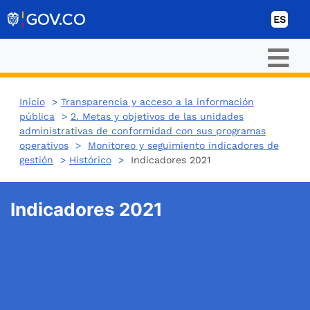
Ir al contenido
ES
Inicio
>
Transparencia y acceso a la información
pública
>
2. Metas y objetivos de las unidades
administrativas de conformidad con sus programas
operativos
>
Monitoreo y seguimiento indicadores de
gestión
>
Histórico
>
Indicadores 2021
Indicadores 2021