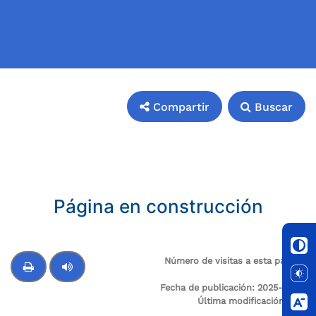
Compartir
Buscar
Compartir
Buscar
Página en construcción
Número de visitas a esta página:
37
Fecha de publicación:
2025-12-28
Control de audio
Última modificación:
N/A