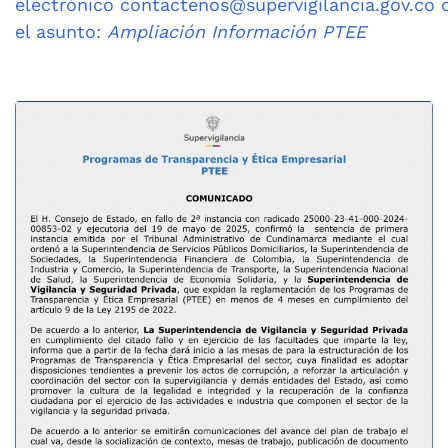
electrónico
contactenos@supervigilancia.gov.co
c
el asunto:
Ampliación Información PTEE