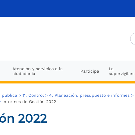
Atención y servicios a la
La
Participa
ciudadanía
supervigilan
 pública
>
11. Control
>
4. Planeación, presupuesto e informes
>
>
Informes de Gestión 2022
ión 2022