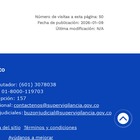
Número de visitas a esta página:
50
Fecha de publicación:
2026-01-09
Última modificación:
N/A
to
utador: (601) 3078038
a: 01-8000-119703
upción: 157
ional:
contactenos@supervigilancia.gov.co
judiciales:
buzonjudicial@supervigilancia.gov.co
 del sitio
Términos y condiciones
​Ayúdanos a mejorar