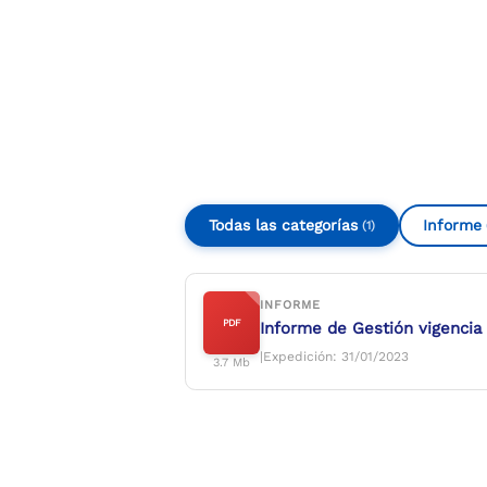
Compartir
Buscar
Todas las categorías
Informe
(1)
INFORME
PDF
Informe de Gestión vigencia
|
Expedición: 31/01/2023
3.7 Mb