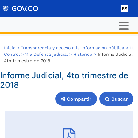
Ir al contenido
ES
Inicio >
Transparencia y acceso a la información pública >
11.
Control
>
11.5 Defensa judicial
>
Histórico
>
Informe Judicial,
4to trimestre de 2018
Informe Judicial, 4to trimestre de
2018
Compartir
Buscar
Compartir
Buscar