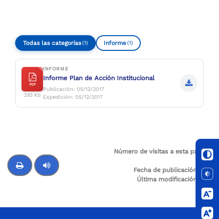
Compartir
Buscar
Todas las categorías
Informe
(1)
(1)
INFORME
Informe Plan de Acción Institucional
PDF
Publicación: 05/12/2017
293 Kb
Expedición: 05/12/2017
Número de visitas a esta página:
0
Fecha de publicación:
N/A
Última modificación:
N/A
Control de audio