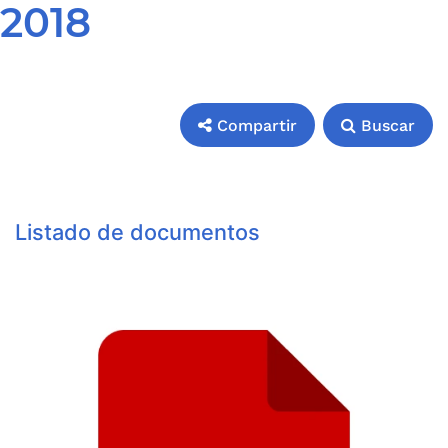
2018
Compartir
Buscar
Compartir
Buscar
Listado de documentos