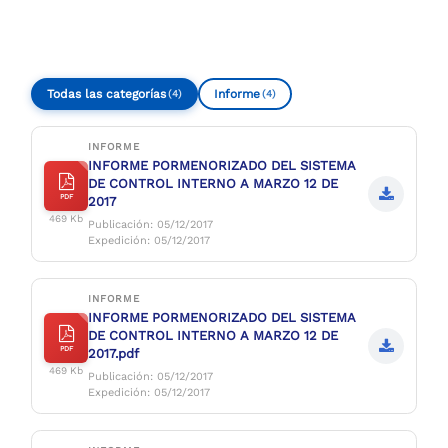
Compartir
Buscar
Todas las categorías
Informe
(4)
(4)
INFORME
INFORME PORMENORIZADO DEL SISTEMA
DE CONTROL INTERNO A MARZO 12 DE
PDF
2017
469 Kb
Publicación: 05/12/2017
Expedición: 05/12/2017
INFORME
INFORME PORMENORIZADO DEL SISTEMA
DE CONTROL INTERNO A MARZO 12 DE
PDF
2017.pdf
469 Kb
Publicación: 05/12/2017
Expedición: 05/12/2017