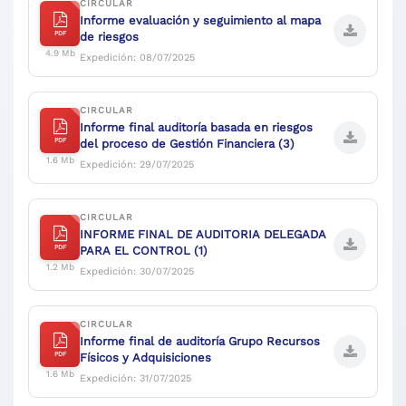
CIRCULAR
Informe evaluación y seguimiento al mapa
PDF
de riesgos
4.9 Mb
Expedición: 08/07/2025
CIRCULAR
Informe final auditoría basada en riesgos
PDF
del proceso de Gestión Financiera (3)
1.6 Mb
Expedición: 29/07/2025
CIRCULAR
INFORME FINAL DE AUDITORIA DELEGADA
PDF
PARA EL CONTROL (1)
1.2 Mb
Expedición: 30/07/2025
CIRCULAR
Informe final de auditoría Grupo Recursos
PDF
Físicos y Adquisiciones
1.6 Mb
Expedición: 31/07/2025