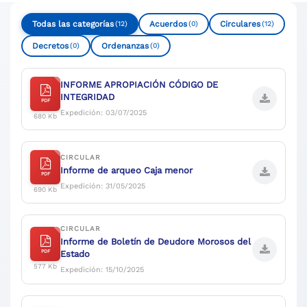
Compartir
Buscar
Todas las categorías
Acuerdos
Circulares
(12)
(0)
(12)
Decretos
Ordenanzas
(0)
(0)
INFORME APROPIACIÓN CÓDIGO DE
INTEGRIDAD
PDF
Expedición: 03/07/2025
680 Kb
CIRCULAR
Informe de arqueo Caja menor
PDF
Expedición: 31/05/2025
690 Kb
CIRCULAR
Informe de Boletín de Deudore Morosos del
PDF
Estado
577 Kb
Expedición: 15/10/2025