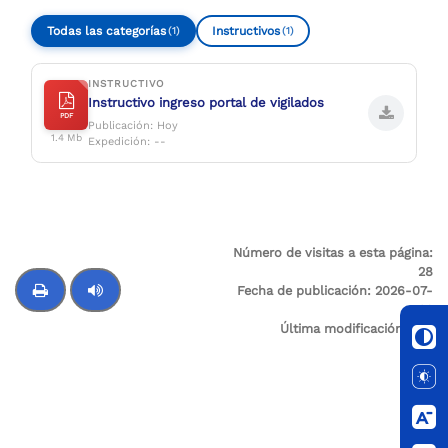
Todas las categorías
Instructivos
(1)
(1)
INSTRUCTIVO
Instructivo ingreso portal de vigilados
PDF
Publicación: Hoy
1.4 Mb
Expedición: --
Número de visitas a esta página:
28
Fecha de publicación:
2026-07-
02
Última modificación:
N/A
Control de audio