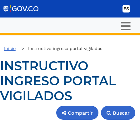
Ir al contenido
ES
Inicio
Instructivo ingreso portal vigilados
INSTRUCTIVO
INGRESO PORTAL
VIGILADOS
Compartir
Buscar
Compartir
Buscar