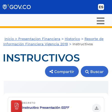
Ir al contenido
ES
Inicio >
Presentacion Financiera
>
Historico
>
Reporte de
Información Financiera Vigencia 2019
>
Instructivos
INSTRUCTIVOS
Compartir
Buscar
Compartir
Buscar
DECRETO
Instructivo Presentación EEFF
PDF