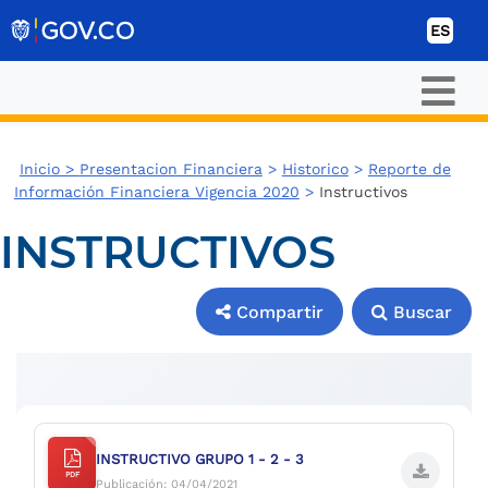
Ir al contenido
ES
Inicio >
Presentacion Financiera
>
Historico
>
Reporte de
Información Financiera Vigencia 2020
>
Instructivos
INSTRUCTIVOS
Compartir
Buscar
Compartir
Buscar
INSTRUCTIVO GRUPO 1 - 2 - 3
PDF
Publicación: 04/04/2021