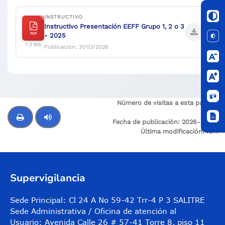
INSTRUCTIVO
Instructivo Presentación EEFF Grupo 1, 2 o 3
PDF
- 2025
1.3 Mb
Publicación: 31/03/2026
Número de visitas a esta página:
253
Fecha de publicación:
2026-03-31
Última modificación:
N/A
Control de audio
Supervigilancia
Sede Principal: Cl 24 A No 59-42 Trr-4 P 3 SALITRE
Sede Administrativa / Oficina de atención al
Usuario: Avenida Calle 26 # 57-41 Torre 8, piso 11