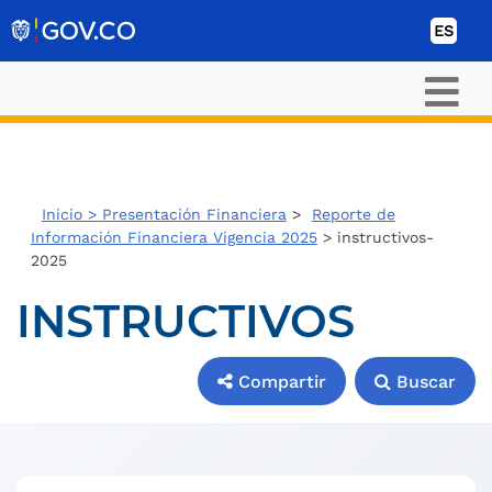
Ir al contenido
ES
Inicio >
Presentación Financiera
>
Reporte de
Información Financiera Vigencia 2025
> instructivos-
2025
INSTRUCTIVOS
Compartir
Buscar
Compartir
Buscar