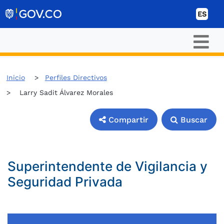
Ir al contenido
ES
Inicio
Perfiles Directivos
Larry Sadit Álvarez Morales
Compartir
Buscar
Compartir
Buscar
Superintendente de Vigilancia y
Seguridad Privada