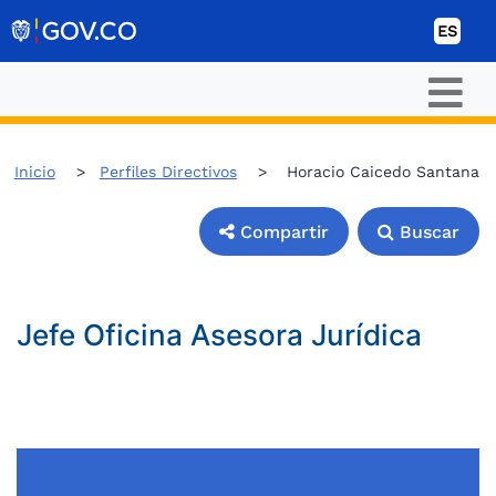
Ir al contenido
ES
Inicio
Perfiles Directivos
Horacio Caicedo Santana
Compartir
Buscar
Compartir
Buscar
Jefe Oficina Asesora Jurídica