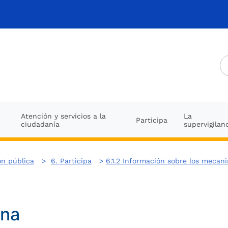
Atención y servicios a la
La
Participa
ciudadanía
supervigilan
ón pública
>
6. Participa
>
6.1.2 Información sobre los mecan
ana