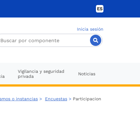
ES
Inicia sesión
Vigilancia y seguridad
Noticias
cia
privada
ismos o instancias
>
Encuestas
>
Participacion