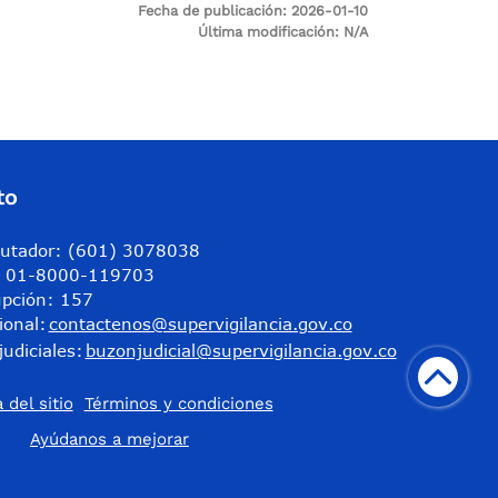
Fecha de publicación:
2026-01-10
Última modificación:
N/A
to
utador: (601) 3078038
a: 01-8000-119703
upción: 157
ional:
contactenos@supervigilancia.gov.co
judiciales:
buzonjudicial@supervigilancia.gov.co
 del sitio
Términos y condiciones
​Ayúdanos a mejorar