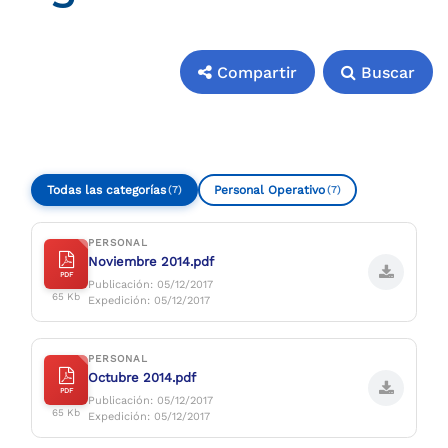
Compartir
Buscar
Compartir
Buscar
Todas las categorías
Personal Operativo
(7)
(7)
PERSONAL
Noviembre 2014.pdf
PDF
Publicación: 05/12/2017
65 Kb
Expedición: 05/12/2017
PERSONAL
Octubre 2014.pdf
PDF
Publicación: 05/12/2017
65 Kb
Expedición: 05/12/2017