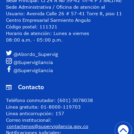
Sede Principal: Cl 24 A No 59-42 Trr-4 P 3 SALITRE
Sede Administrativa / Oficina de atención al
Usuario: Avenida Calle 26 # 57-41 Torre 8, piso 11
Centro Empresarial Sarmiento Angulo
Código postal: 111321
Horario de atención: Lunes a viernes
08:00 a.m. - 05:00 p.m.
@Abordo_Supervig
@Supervigilancia
@Supervigilancia
Contacto
Teléfono conmutador: (601) 3078038
Línea gratuita: 01-8000-119703
Línea anticorrupción: 157
Correo institucional:
contactenos@supervigilancia.gov.co
Notificaciones judiciales: